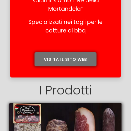
salumi: siamo i “Re della
Mortandela”
Specializzati nei tagli per le
cotture al bbq
VISITA IL SITO WEB
I Prodotti