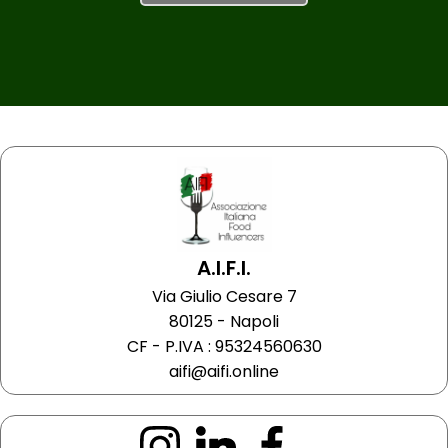
A.I.F.I.
Via Giulio Cesare 7
80125 - Napoli
CF - P.IVA : 95324560630
aifi@aifi.online