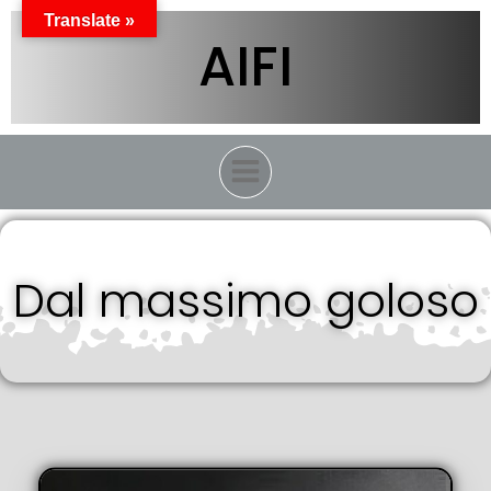
Vai
Translate »
al
AIFI
contenuto
Dal massimo goloso