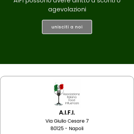
AIFI possono avere diritto a sconti o
agevolazioni
unisciti a noi
A.I.F.I.
Via Giulio Cesare 7
80125 - Napoli