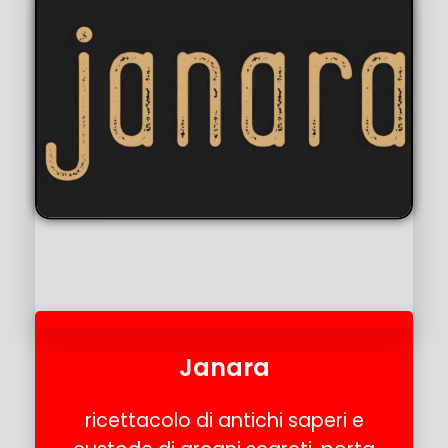
Janara
ricettacolo di antichi saperi e