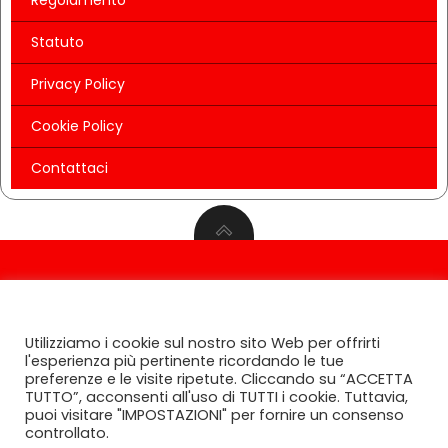
Statuto
Privacy Policy
Cookie Policy
Contattaci
© 2026 AIFI. Associazione Italiana Food Influencers
CONSENSO ALL' UTILIZZO DEI COOKIES
Ente del Terzo Settore - Tutti i diritti riservati 2022-
Utilizziamo i cookie sul nostro sito Web per offrirti
2024
l'esperienza più pertinente ricordando le tue
preferenze e le visite ripetute. Cliccando su “ACCETTA
TUTTO”, acconsenti all'uso di TUTTI i cookie. Tuttavia,
puoi visitare "IMPOSTAZIONI" per fornire un consenso
controllato.