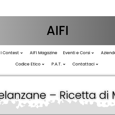
AIFI
I Contest
AIFI Magazine
Eventi e Corsi
Aziend
Codice Etico
P.A.T.
Contattaci
lanzane – Ricetta di 