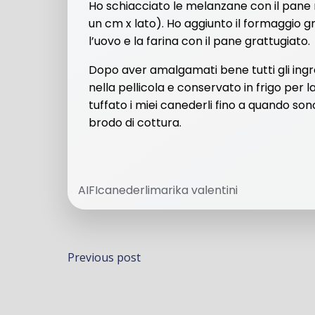
Ho schiacciato le melanzane con il pane ra
un cm x lato). Ho aggiunto il formaggio 
l’uovo e la farina con il pane grattugiato.
Dopo aver amalgamati bene tutti gli ing
nella pellicola e conservato in frigo per 
tuffato i miei canederli fino a quando son
brodo di cottura.
AIFI
canederli
marika valentini
Navigazione
Previous post
articoli