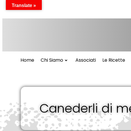
Vai
Translate »
al
contenuto
Home
Chi Siamo
Associati
Le Ricette
Canederli di me