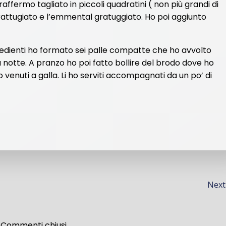
ffermo tagliato in piccoli quadratini ( non più grandi di
grattugiato e l’emmental gratuggiato. Ho poi aggiunto
redienti ho formato sei palle compatte che ho avvolto
la notte. A pranzo ho poi fatto bollire del brodo dove ho
o venuti a galla. Li ho serviti accompagnati da un po’ di
Na
Next
art
Commenti chiusi