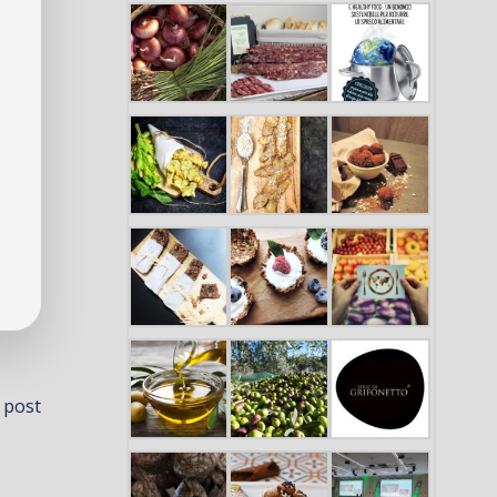
vigazione
 post
icoli