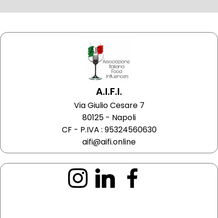
A.I.F.I.
Via Giulio Cesare 7
80125 - Napoli
CF - P.IVA : 95324560630
aifi@aifi.online