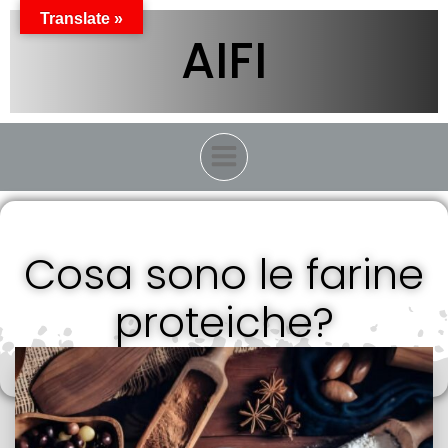
Vai
Translate »
al
AIFI
contenuto
Cosa sono le farine
proteiche?