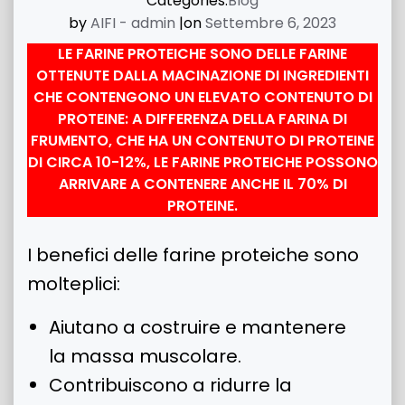
Categories:
Blog
by
AIFI - admin
|
on
Settembre 6, 2023
LE FARINE PROTEICHE SONO DELLE FARINE
OTTENUTE DALLA MACINAZIONE DI INGREDIENTI
CHE CONTENGONO UN ELEVATO CONTENUTO DI
PROTEINE: A DIFFERENZA DELLA FARINA DI
FRUMENTO, CHE HA UN CONTENUTO DI PROTEINE
DI CIRCA 10-12%, LE FARINE PROTEICHE POSSONO
ARRIVARE A CONTENERE ANCHE IL 70% DI
PROTEINE.
I benefici delle farine proteiche sono
molteplici:
Aiutano a costruire e mantenere
la massa muscolare.
Contribuiscono a ridurre la