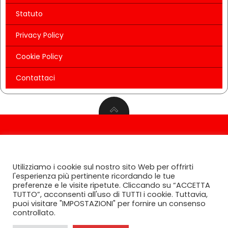
Statuto
Privacy Policy
Cookie Policy
Contattaci
© 2026 AIFI. Associazione Italiana Food Influencers
CONSENSO ALL' UTILIZZO DEI COOKIES
Ente del Terzo Settore - Tutti i diritti riservati 2022-
Utilizziamo i cookie sul nostro sito Web per offrirti
2024
l'esperienza più pertinente ricordando le tue
preferenze e le visite ripetute. Cliccando su “ACCETTA
TUTTO”, acconsenti all'uso di TUTTI i cookie. Tuttavia,
puoi visitare "IMPOSTAZIONI" per fornire un consenso
controllato.