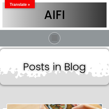
Vai
Translate »
al
AIFI
contenuto
Posts in Blog