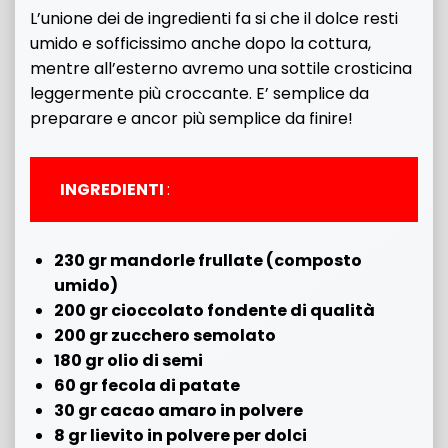
L’unione dei de ingredienti fa si che il dolce resti
umido e sofficissimo anche dopo la cottura,
mentre all’esterno avremo una sottile crosticina
leggermente più croccante. E’ semplice da
preparare e ancor più semplice da finire!
INGREDIENTI
:
230 gr mandorle frullate (composto
umido)
200 gr cioccolato fondente di qualità
200 gr zucchero semolato
180 gr olio di semi
60 gr fecola di patate
30 gr cacao amaro in polvere
8 gr lievito in polvere per dolci