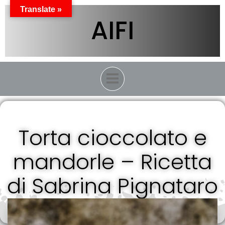
Vai
Translate »
al
AIFI
contenuto
Torta cioccolato e
mandorle – Ricetta
di Sabrina Pignataro