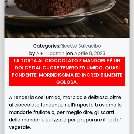
Categories:
Ricette Salvacibo
by
AIFI - admin
|
on
Aprile 8, 2023
LA TORTA AL CIOCCOLATO E MANDORLE È UN
DOLCE DAL CUORE TENERO ED UMIDO, QUASI
FONDENTE, MORBIDISSIMA ED INCREDIBILMENTE
GOLOSA.
A renderla così umida, morbida e deliziosa, oltre
al cioccolato fondente, nell’impasto troviamo le
mandorle frullate o, per meglio dire, gli scarti
delle mandorle utilizzate per preparare il “latte”
vegetale.