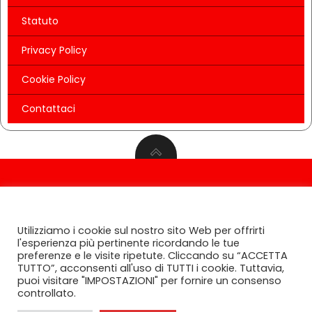
Statuto
Privacy Policy
Cookie Policy
Contattaci
© 2026 AIFI. Associazione Italiana Food Influencers
CONSENSO ALL' UTILIZZO DEI COOKIES
Ente del Terzo Settore - Tutti i diritti riservati 2022-
Utilizziamo i cookie sul nostro sito Web per offrirti
2024
l'esperienza più pertinente ricordando le tue
preferenze e le visite ripetute. Cliccando su “ACCETTA
TUTTO”, acconsenti all'uso di TUTTI i cookie. Tuttavia,
puoi visitare "IMPOSTAZIONI" per fornire un consenso
controllato.