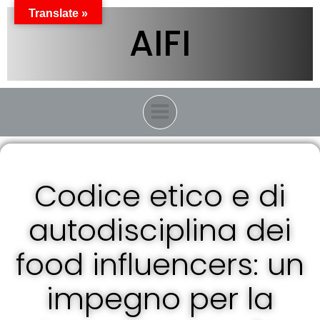
Vai
Translate »
al
AIFI
contenuto
Codice etico e di
autodisciplina dei
food influencers: un
impegno per la