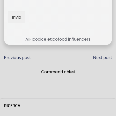
Invia
AIFI
codice etico
food influencers
Navigazione
Navi
Previous post
Next post
articoli
artico
Commenti chiusi
RICERCA