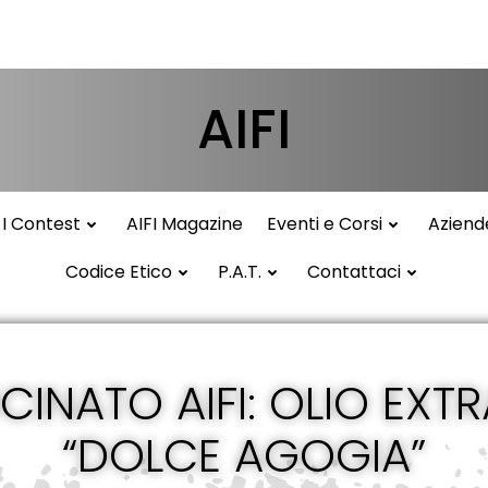
AIFI
I Contest
AIFI Magazine
Eventi e Corsi
Aziend
Codice Etico
P.A.T.
Contattaci
NATO AIFI: OLIO EXT
“DOLCE AGOGIA”