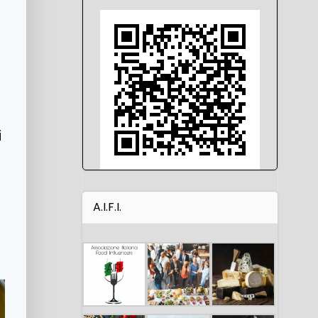
i
A.I.F.I.