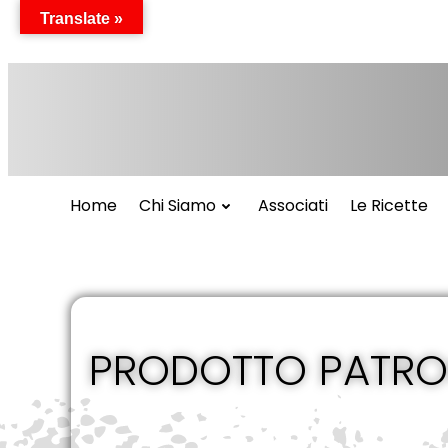
Vai
Translate »
al
contenuto
Home
Chi Siamo
Associati
Le Ricette
PRODOTTO PATROCI