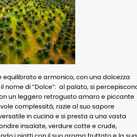
 è equilibrato e armonico, con una dolcezza
 il nome di “Dolce”: al palato, si percepiscon
 con un leggero retrogusto amaro e piccante
evole complessità, razie al suo sapore
 versatile in cucina e si presta a una vasta
condire insalate, verdure cotte e crude,
ndo i piatti con il suo aroma fruttato e la sua