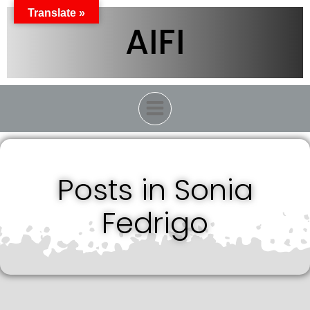
Vai
Translate »
al
AIFI
contenuto
Posts in
Sonia
Fedrigo