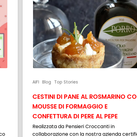
AIFI
Blog
Top Stories
CESTINI DI PANE AL ROSMARINO C
MOUSSE DI FORMAGGIO E
CONFETTURA DI PERE AL PEPE
Realizzata da Pensieri Croccanti in
eco
collaborazione con la nostra azienda certif