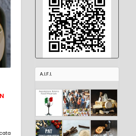
A.I.F.I.
ON
icata